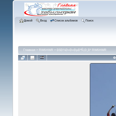
Домой
Вход
Список альбомов
Поиск
Главная
>
RW6HWR
>
ÐšÐ¾Ð»Ð»ÐµÐºÑ‚Ð¸Ð² RW6HWR
Ф