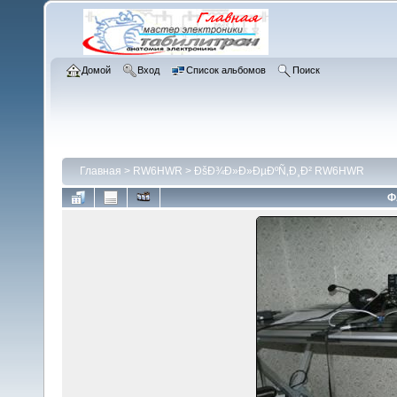
Домой
Вход
Список альбомов
Поиск
Главная
>
RW6HWR
>
ÐšÐ¾Ð»Ð»ÐµÐºÑ‚Ð¸Ð² RW6HWR
Ф