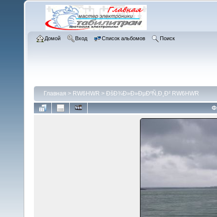
Домой
Вход
Список альбомов
Поиск
Главная
>
RW6HWR
>
ÐšÐ¾Ð»Ð»ÐµÐºÑ‚Ð¸Ð² RW6HWR
Ф