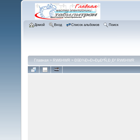
Домой
Вход
Список альбомов
Поиск
Главная
>
RW6HWR
>
ÐšÐ¾Ð»Ð»ÐµÐºÑ‚Ð¸Ð² RW6HWR