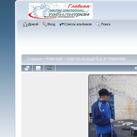
Домой
Вход
Список альбомов
Поиск
Главная
>
RW6HWR
>
ÐšÐ¾Ð»Ð»ÐµÐºÑ‚Ð¸Ð² RW6HWR
Ф